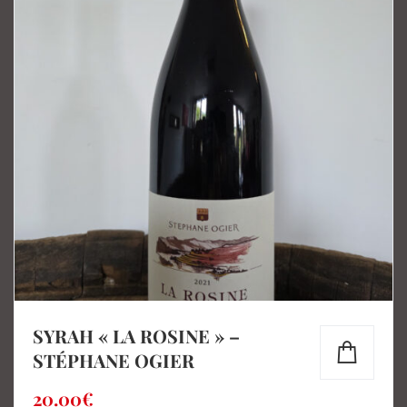
SYRAH « LA ROSINE » –
STÉPHANE OGIER
20.00
€