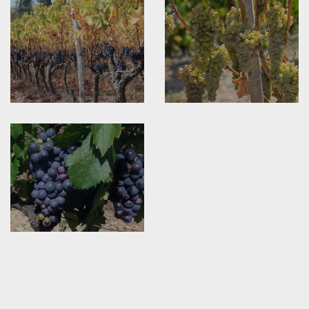
A la
A la
découverte du
découverte du
grenache
viognier
A la
découverte du
cinsault