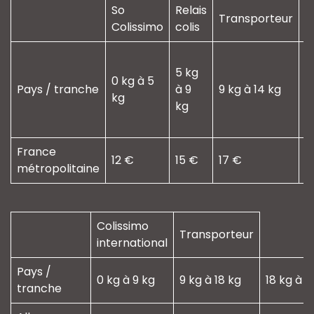
So
Relais
Transporteur
Colissimo
colis
1
5 kg
k
0 kg à 5
Pays / tranche
à 9
9 kg à 14 kg
à
kg
kg
1
k
France
1
12 €
15 €
17 €
métropolitaine
Colissimo
Transporteur
international
Pays /
0 kg à 9 kg
9 kg à 18 kg
18 kg à 3
tranche